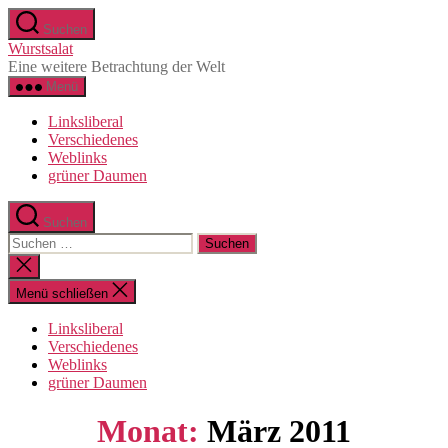
Direkt
Suchen
zum
Wurstsalat
Inhalt
Eine weitere Betrachtung der Welt
wechseln
Menü
Linksliberal
Verschiedenes
Weblinks
grüner Daumen
Suchen
Suche
nach:
Suche
schließen
Menü schließen
Linksliberal
Verschiedenes
Weblinks
grüner Daumen
Monat:
März 2011