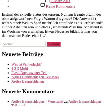
2. März 2011
zu
Keine Kommentare
Warum
das
Erstmal der aktuelle Status des ganzen: Nun zur Beantwortung der
ganze
oben aufgeworfenen Frage: Warum das ganze? Die Antwort ist
recht simpel: Weil es Spaß macht! Ich empfinde es als „erfrischend“
auf der Arbeit zu sein und etwas „schaffendes“ zu tun. Schaffend in
im Wortsinn von erschaffen. Etwas Neues zu bilden. Etwas von
dem man am Ende sehen […]
Suche
nach:
Neueste Beiträge
Was ist #angedacht?
1 2 3 Multi
Flash Boys zweiter Teil
Agiles Baumschlagen Teil zwei
Agiles Baumschlagen
Neueste Kommentare
Agiles Baumschlagen – Wurstsalat
zu
Agiles Baumschlagen
Teil zwei