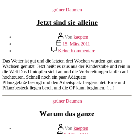
Kategorien
grüner Daumen
Jetzt sind sie alleine
Beitragsautor
Von
kaepten
Beitragsdatum
15. März 2011
zu
Keine Kommentare
Jetzt
sind
Das Wetter ist gut und die letzten drei Wochen wurden gut zum
sie
Wachsen genutzt. Jetzt heißt es raus aus der Kinderstube und rein in
alleine
die Welt Das Umtopfen steht an und die Vorbereitungen laufen auf
hochtouren. Schnell noch ein paar Adäquate
Pflanzgefäße besorgt und den Arbeitsplatz hergerichtet. Erde und
Pflanzbesteck liegen bereit und die OP kann beginnen. […]
Kategorien
grüner Daumen
Warum das ganze
Beitragsautor
Von
kaepten
Beitragsdatum