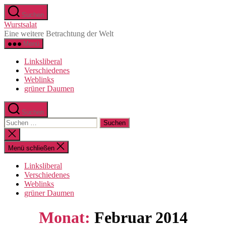
Direkt
Suchen
zum
Wurstsalat
Inhalt
Eine weitere Betrachtung der Welt
wechseln
Menü
Linksliberal
Verschiedenes
Weblinks
grüner Daumen
Suchen
Suche
nach:
Suche
schließen
Menü schließen
Linksliberal
Verschiedenes
Weblinks
grüner Daumen
Monat:
Februar 2014