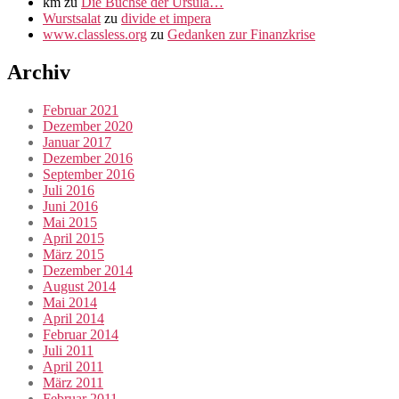
km
zu
Die Büchse der Ursula…
Wurstsalat
zu
divide et impera
www.classless.org
zu
Gedanken zur Finanzkrise
Archiv
Februar 2021
Dezember 2020
Januar 2017
Dezember 2016
September 2016
Juli 2016
Juni 2016
Mai 2015
April 2015
März 2015
Dezember 2014
August 2014
Mai 2014
April 2014
Februar 2014
Juli 2011
April 2011
März 2011
Februar 2011