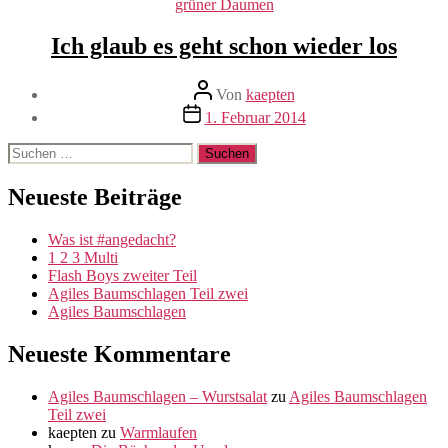
Kategorien
grüner Daumen
Ich glaub es geht schon wieder los
Beitragsautor
Von
kaepten
Beitragsdatum
1. Februar 2014
Suche
nach:
Neueste Beiträge
Was ist #angedacht?
1 2 3 Multi
Flash Boys zweiter Teil
Agiles Baumschlagen Teil zwei
Agiles Baumschlagen
Neueste Kommentare
Agiles Baumschlagen – Wurstsalat
zu
Agiles Baumschlagen
Teil zwei
kaepten
zu
Warmlaufen