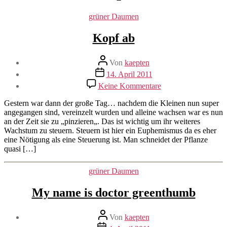
Kategorien
grüner Daumen
Kopf ab
Beitragsautor
Von
kaepten
Beitragsdatum
14. April 2011
zu
Keine Kommentare
Kopf
ab
Gestern war dann der große Tag… nachdem die Kleinen nun super
angegangen sind, vereinzelt wurden und alleine wachsen war es nun
an der Zeit sie zu „pinzieren„. Das ist wichtig um ihr weiteres
Wachstum zu steuern. Steuern ist hier ein Euphemismus da es eher
eine Nötigung als eine Steuerung ist. Man schneidet der Pflanze
quasi […]
Kategorien
grüner Daumen
My name is doctor greenthumb
Beitragsautor
Von
kaepten
Beitragsdatum