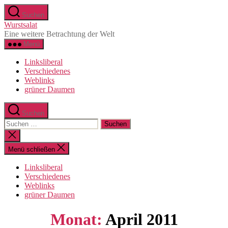
Direkt
Suchen
zum
Wurstsalat
Inhalt
Eine weitere Betrachtung der Welt
wechseln
Menü
Linksliberal
Verschiedenes
Weblinks
grüner Daumen
Suchen
Suche
nach:
Suche
schließen
Menü schließen
Linksliberal
Verschiedenes
Weblinks
grüner Daumen
Monat:
April 2011