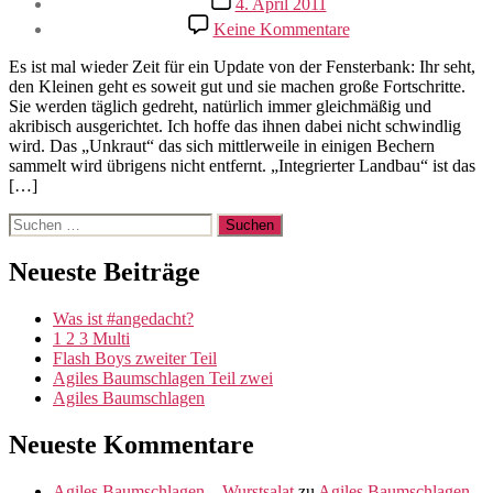
4. April 2011
zu
Keine Kommentare
My
name
Es ist mal wieder Zeit für ein Update von der Fensterbank: Ihr seht,
is
den Kleinen geht es soweit gut und sie machen große Fortschritte.
doctor
Sie werden täglich gedreht, natürlich immer gleichmäßig und
greenthumb
akribisch ausgerichtet. Ich hoffe das ihnen dabei nicht schwindlig
wird. Das „Unkraut“ das sich mittlerweile in einigen Bechern
sammelt wird übrigens nicht entfernt. „Integrierter Landbau“ ist das
[…]
Suche
nach:
Neueste Beiträge
Was ist #angedacht?
1 2 3 Multi
Flash Boys zweiter Teil
Agiles Baumschlagen Teil zwei
Agiles Baumschlagen
Neueste Kommentare
Agiles Baumschlagen – Wurstsalat
zu
Agiles Baumschlagen