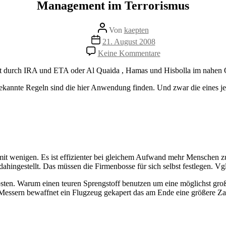
Management im Terrorismus
Beitragsautor
Von
kaepten
Beitragsdatum
21. August 2008
zu
Keine Kommentare
Management
im
Welt durch IRA und ETA oder Al Quaida , Hamas und Hisbolla im nahen 
Terrorismus
 bekannte Regeln sind die hier Anwendung finden. Und zwar die eines j
it wenigen. Es ist effizienter bei gleichem Aufwand mehr Menschen zu 
hingestellt. Das müssen die Firmenbosse für sich selbst festlegen. Vg
kosten. Warum einen teuren Sprengstoff benutzen um eine möglichst g
 Messern bewaffnet ein Flugzeug gekapert das am Ende eine größere Zah