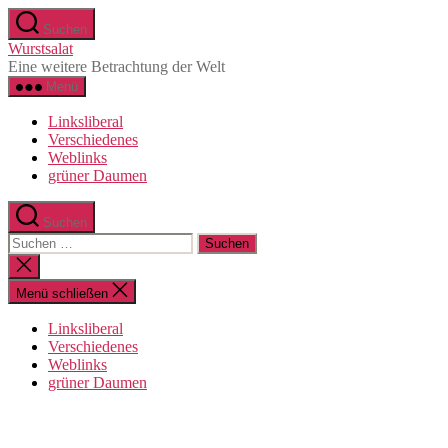
Direkt
Suchen
zum
Wurstsalat
Inhalt
Eine weitere Betrachtung der Welt
wechseln
Menü
Linksliberal
Verschiedenes
Weblinks
grüner Daumen
Suchen
Suche
nach:
Suche
schließen
Menü schließen
Linksliberal
Verschiedenes
Weblinks
grüner Daumen