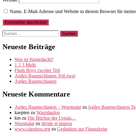
Name, E-Mail-Adresse und Website in diesem Browser für meine
Suche
nach:
Neueste Beiträge
Was ist #angedacht?
1 2 3 Multi
Flash Boys zweiter Teil
Agiles Baumschlagen Teil zwei
Agiles Baumschlagen
Neueste Kommentare
Agiles Baumschlagen – Wurstsalat
zu
Agiles Baumschlagen Tei
kaepten
zu
Warmlaufen
km
zu
Die Büchse der Ursula…
Wurstsalat
zu
divide et impera
www.classless.org
zu
Gedanken zur Finanzkrise