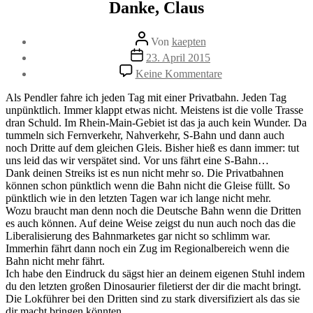
Danke, Claus
Beitragsautor
Von
kaepten
Beitragsdatum
23. April 2015
zu
Keine Kommentare
Danke,
Claus
Als Pendler fahre ich jeden Tag mit einer Privatbahn. Jeden Tag
unpünktlich. Immer klappt etwas nicht. Meistens ist die volle Trasse
dran Schuld. Im Rhein-Main-Gebiet ist das ja auch kein Wunder. Da
tummeln sich Fernverkehr, Nahverkehr, S-Bahn und dann auch
noch Dritte auf dem gleichen Gleis. Bisher hieß es dann immer: tut
uns leid das wir verspätet sind. Vor uns fährt eine S-Bahn…
Dank deinen Streiks ist es nun nicht mehr so. Die Privatbahnen
können schon pünktlich wenn die Bahn nicht die Gleise füllt. So
pünktlich wie in den letzten Tagen war ich lange nicht mehr.
Wozu braucht man denn noch die Deutsche Bahn wenn die Dritten
es auch können. Auf deine Weise zeigst du nun auch noch das die
Liberalisierung des Bahnmarketes gar nicht so schlimm war.
Immerhin fährt dann noch ein Zug im Regionalbereich wenn die
Bahn nicht mehr fährt.
Ich habe den Eindruck du sägst hier an deinem eigenen Stuhl indem
du den letzten großen Dinosaurier filetierst der dir die macht bringt.
Die Lokführer bei den Dritten sind zu stark diversifiziert als das sie
dir macht bringen könnten.