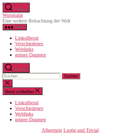
Direkt
Suchen
zum
Wurstsalat
Inhalt
Eine weitere Betrachtung der Welt
wechseln
Menü
Linksliberal
Verschiedenes
Weblinks
grüner Daumen
Suchen
Suche
nach:
Suche
schließen
Menü schließen
Linksliberal
Verschiedenes
Weblinks
grüner Daumen
Kategorien
Allgemein
Lustig und Trivial