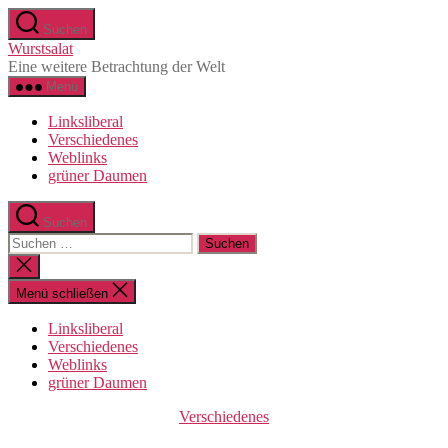
Direkt
Suchen
zum
Wurstsalat
Inhalt
Eine weitere Betrachtung der Welt
wechseln
Menü
Linksliberal
Verschiedenes
Weblinks
grüner Daumen
Suchen
Suche
nach:
Suche
schließen
Menü schließen
Linksliberal
Verschiedenes
Weblinks
grüner Daumen
Kategorien
Verschiedenes