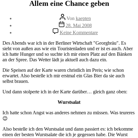
Allem eine Chance geben
Beitragsautor
Von
kaepten
Beitragsdatum
28. Mai 2008
zu
Keine Kommentare
Allem
eine
Des Abends war ich in der Berliner Wirtschaft "Georgbräu". Es
Chance
sieht von außen aus wie ein Touristenladen und er ist es auch. Aber
geben
ich hatte Hunger und so suchte ich mir einen Platz auf den Bänken
an der Spree. Das Wetter lädt ja aktuell auch dazu ein.
Die Speisen auf der Karte waren christlich im Preis; wie schon
erwartet. Also bestelle ich mir erstmal ein Glas Bier da sie auch
selbst brauen.
Und dann stolperte ich in der Karte darüber… gleich ganz oben:
Wurstsalat
Ich hatte schon Angst was anderes nehmen zu müssen. Was teureres
😉
Also bestelle ich den Wurstsalat und dann passiert es: ich bekomme
einen der besten Wurstsalate die ich je gegessen habe. Die Wurst