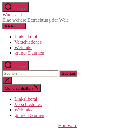
Direkt
Suchen
zum
Wurstsalat
Inhalt
Eine weitere Betrachtung der Welt
wechseln
Menü
Linksliberal
Verschiedenes
Weblinks
grüner Daumen
Suchen
Suche
nach:
Suche
schließen
Menü schließen
Linksliberal
Verschiedenes
Weblinks
grüner Daumen
Kategorien
Hardware