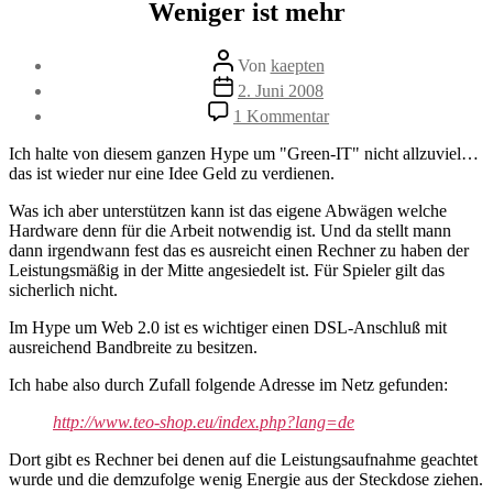
Weniger ist mehr
Beitragsautor
Von
kaepten
Beitragsdatum
2. Juni 2008
zu
1 Kommentar
Weniger
ist
Ich halte von diesem ganzen Hype um "Green-IT" nicht allzuviel…
mehr
das ist wieder nur eine Idee Geld zu verdienen.
Was ich aber unterstützen kann ist das eigene Abwägen welche
Hardware denn für die Arbeit notwendig ist. Und da stellt mann
dann irgendwann fest das es ausreicht einen Rechner zu haben der
Leistungsmäßig in der Mitte angesiedelt ist. Für Spieler gilt das
sicherlich nicht.
Im Hype um Web 2.0 ist es wichtiger einen DSL-Anschluß mit
ausreichend Bandbreite zu besitzen.
Ich habe also durch Zufall folgende Adresse im Netz gefunden:
http://www.teo-shop.eu/index.php?lang=de
Dort gibt es Rechner bei denen auf die Leistungsaufnahme geachtet
wurde und die demzufolge wenig Energie aus der Steckdose ziehen.