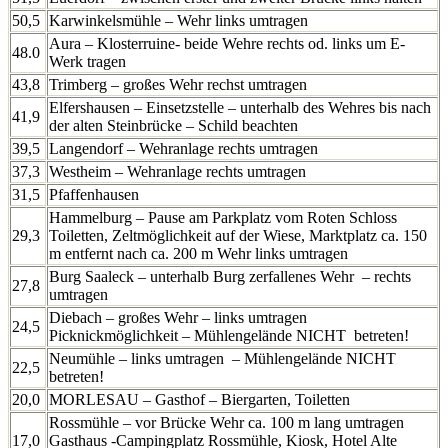
50,5
Karwinkelsmühle – Wehr links umtragen
Aura – Klosterruine- beide Wehre rechts od. links um E-
48.0
Werk tragen
43,8
Trimberg – großes Wehr rechst umtragen
Elfershausen – Einsetzstelle – unterhalb des Wehres bis nach
41,9
der alten Steinbrücke – Schild beachten
39,5
Langendorf – Wehranlage rechts umtragen
37,3
Westheim – Wehranlage rechts umtragen
31,5
Pfaffenhausen
Hammelburg – Pause am Parkplatz vom Roten Schloss
29,3
Toiletten, Zeltmöglichkeit auf der Wiese, Marktplatz ca. 150
m entfernt nach ca. 200 m Wehr links umtragen
Burg Saaleck – unterhalb Burg zerfallenes Wehr – rechts
27,8
umtragen
Diebach – großes Wehr – links umtragen
24,5
Picknickmöglichkeit – Mühlengelände NICHT betreten!
Neumühle – links umtragen – Mühlengelände NICHT
22,5
betreten!
20,0
MORLESAU – Gasthof – Biergarten, Toiletten
Rossmühle – vor Brücke Wehr ca. 100 m lang umtragen
17,0
Gasthaus -Campingplatz Rossmühle, Kiosk, Hotel Alte