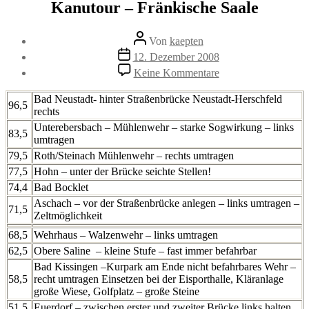
Kanutour – Fränkische Saale
Beitragsautor
Von
kaepten
Beitragsdatum
12. Dezember 2008
zu
Keine Kommentare
Kanutour
–
Bad Neustadt- hinter Straßenbrücke Neustadt-Herschfeld
96,5
Fränkische
rechts
Saale
Unterebersbach – Mühlenwehr – starke Sogwirkung – links
83,5
umtragen
79,5
Roth/Steinach Mühlenwehr – rechts umtragen
77,5
Hohn – unter der Brücke seichte Stellen!
74,4
Bad Bocklet
Aschach – vor der Straßenbrücke anlegen – links umtragen –
71,5
Zeltmöglichkeit
68,5
Wehrhaus – Walzenwehr – links umtragen
62,5
Obere Saline – kleine Stufe – fast immer befahrbar
Bad Kissingen –Kurpark am Ende nicht befahrbares Wehr –
58,5
recht umtragen Einsetzen bei der Eisporthalle, Kläranlage
große Wiese, Golfplatz – große Steine
51,5
Euerdorf – zwischen erster und zweiter Brücke links halten