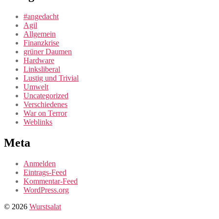
#angedacht
Agil
Allgemein
Finanzkrise
grüner Daumen
Hardware
Linksliberal
Lustig und Trivial
Umwelt
Uncategorized
Verschiedenes
War on Terror
Weblinks
Meta
Anmelden
Eintrags-Feed
Kommentar-Feed
WordPress.org
© 2026
Wurstsalat