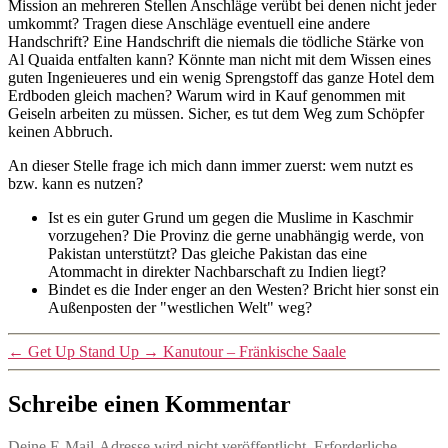
Mission an mehreren Stellen Anschläge verübt bei denen nicht jeder
umkommt? Tragen diese Anschläge eventuell eine andere
Handschrift? Eine Handschrift die niemals die tödliche Stärke von
Al Quaida entfalten kann? Könnte man nicht mit dem Wissen eines
guten Ingenieueres und ein wenig Sprengstoff das ganze Hotel dem
Erdboden gleich machen? Warum wird in Kauf genommen mit
Geiseln arbeiten zu müssen. Sicher, es tut dem Weg zum Schöpfer
keinen Abbruch.
An dieser Stelle frage ich mich dann immer zuerst: wem nutzt es
bzw. kann es nutzen?
Ist es ein guter Grund um gegen die Muslime in Kaschmir
vorzugehen? Die Provinz die gerne unabhängig werde, von
Pakistan unterstützt? Das gleiche Pakistan das eine
Atommacht in direkter Nachbarschaft zu Indien liegt?
Bindet es die Inder enger an den Westen? Bricht hier sonst ein
Außenposten der "westlichen Welt" weg?
←
Get Up Stand Up
→
Kanutour – Fränkische Saale
Schreibe einen Kommentar
Deine E-Mail-Adresse wird nicht veröffentlicht.
Erforderliche