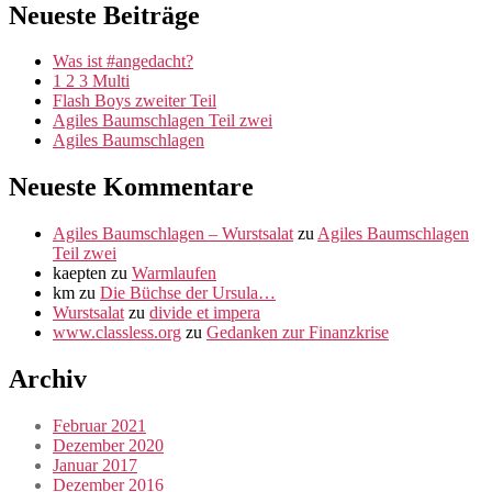
Neueste Beiträge
Was ist #angedacht?
1 2 3 Multi
Flash Boys zweiter Teil
Agiles Baumschlagen Teil zwei
Agiles Baumschlagen
Neueste Kommentare
Agiles Baumschlagen – Wurstsalat
zu
Agiles Baumschlagen
Teil zwei
kaepten
zu
Warmlaufen
km
zu
Die Büchse der Ursula…
Wurstsalat
zu
divide et impera
www.classless.org
zu
Gedanken zur Finanzkrise
Archiv
Februar 2021
Dezember 2020
Januar 2017
Dezember 2016