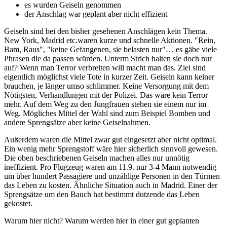
es wurden Geiseln genommen
der Anschlag war geplant aber nicht effizient
Geiseln sind bei den bisher gesehenen Anschlägen kein Thema.
New York, Madrid etc.waren kurze und schnelle Aktionen. "Rein,
Bam, Raus", "keine Gefangenen, sie belasten nur"… es gäbe viele
Phrasen die da passen würden. Unterm Strich halten sie doch nur
auf? Wenn man Terror verbreiten will macht man das. Ziel sind
eigentlich möglichst viele Tote in kurzer Zeit. Geiseln kann keiner
brauchen, je länger umso schlimmer. Keine Versorgung mit dem
Nötigsten, Verhandlungen mit der Polizei. Das wäre kein Terror
mehr. Auf dem Weg zu den Jungfrauen stehen sie einem nur im
Weg. Mögliches Mittel der Wahl sind zum Beispiel Bomben und
andere Sprengsätze aber keine Geiselnahmen.
Außerdem waren die Mittel zwar gut eingesetzt aber nicht optimal.
Ein wenig mehr Sprengstoff wäre hier sicherlich sinnvoll gewesen.
Die oben beschriebenen Geiseln machen alles nur unnötig
ineffizient. Pro Flugzeug waren am 11.9. nur 3-4 Mann notwendig
um über hundert Passagiere und unzählige Personen in den Türmen
das Leben zu kosten. Ähnliche Situation auch in Madrid. Einer der
Sprengsätze um den Bauch hat bestimmt dutzende das Leben
gekostet.
Warum hier nicht? Warum werden hier in einer gut geplanten