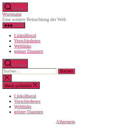
Direkt
Suchen
zum
Wurstsalat
Inhalt
Eine weitere Betrachtung der Welt
wechseln
Menü
Linksliberal
Verschiedenes
Weblinks
grüner Daumen
Suchen
Suche
nach:
Suche
schließen
Menü schließen
Linksliberal
Verschiedenes
Weblinks
grüner Daumen
Kategorien
Allgemein