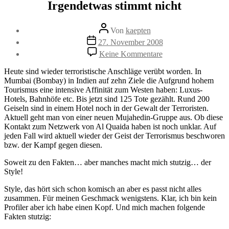
Irgendetwas stimmt nicht
Beitragsautor
Von
kaepten
Beitragsdatum
27. November 2008
zu
Keine Kommentare
Irgendetwas
stimmt
Heute sind wieder terroristische Anschläge verübt worden. In
nicht
Mumbai (Bombay) in Indien auf zehn Ziele die Aufgrund hohem
Tourismus eine intensive Affinität zum Westen haben: Luxus-
Hotels, Bahnhöfe etc. Bis jetzt sind 125 Tote gezählt. Rund 200
Geiseln sind in einem Hotel noch in der Gewalt der Terroristen.
Aktuell geht man von einer neuen Mujahedin-Gruppe aus. Ob diese
Kontakt zum Netzwerk von Al Quaida haben ist noch unklar. Auf
jeden Fall wird aktuell wieder der Geist der Terrorismus beschworen
bzw. der Kampf gegen diesen.
Soweit zu den Fakten… aber manches macht mich stutzig… der
Style!
Style, das hört sich schon komisch an aber es passt nicht alles
zusammen. Für meinen Geschmack wenigstens. Klar, ich bin kein
Profiler aber ich habe einen Kopf. Und mich machen folgende
Fakten stutzig: