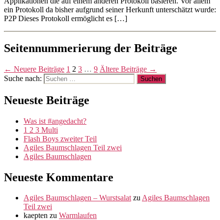
Applikationen die auf einem anderen Protokoll basieren. Vor allem
ein Protokoll da bisher aufgrund seiner Herkunft unterschätzt wurde:
P2P Dieses Protokoll ermöglicht es […]
Seitennummerierung der Beiträge
←
Neuere
Beiträge
1
2
3
…
9
Ältere
Beiträge
→
Suche nach:
Neueste Beiträge
Was ist #angedacht?
1 2 3 Multi
Flash Boys zweiter Teil
Agiles Baumschlagen Teil zwei
Agiles Baumschlagen
Neueste Kommentare
Agiles Baumschlagen – Wurstsalat
zu
Agiles Baumschlagen
Teil zwei
kaepten
zu
Warmlaufen