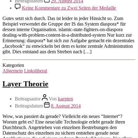
Beitragsdatum
29. August 2014
Keine Kommentare
zu Zwei Seiten der Medaille
Gutes setzt sich durch. Das ist leider in jeder Hinsicht so. Zum
Beispiel verwendet die Gruppe der IS das System diaspora* für
dessen interne Organisation. islamic-state-fighters-on-diaspora
dealing-with-problem-content-in-a-distributed-system Nur kurz zur
Erinnerung: diaspora* hat sich zur Aufgabe gemacht ein dezentrales
„facebook“ zu entwickeln bei dem es keine zentrale Administration
gibt. Dies entstand aus dem Streben nach […]
Kategorien
Allgemein
Linksliberal
Layer Theorie
Beitragsautor
Von
kaepten
Beitragsdatum
8. August 2014
Wow, was passiert da gerade? Vielleicht ein neues “Internet“?
Worum geht es? Eine neue/alle Technologie erlebt gerade ihren
Durchbruch. Angetrieben von einzelnen Bestrebungen den
Datenschutz des einzelnen zu sichern entstehen gerade neue